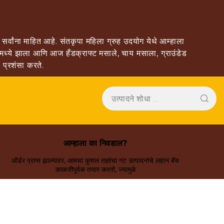
्वांना माहित आहे. संतकृपा महिला ग्रुह उदयोग येथे आम्हाला
 मध्ये झाला आणि आज हँडक्राफ्ट मसाले, चाय मसाला, ग्राउंडेड
 प्रशंसा करते.
आम्हाला का निवडाल?
ऑर्डर प्राप्त झाल्यावर, आमचा कुशल तज्ञांचा गट उत्पादनांचे लहान बॅच
काळजीपूर्वक तयार करतो, ज्यामुळे