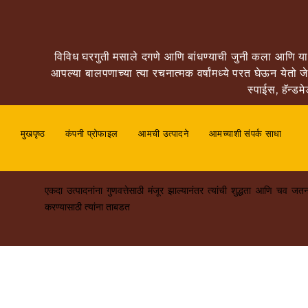
विविध घरगुती मसाले दगणे आणि बांधण्याची जुनी कला आणि या 
आपल्या बालपणाच्या त्या रचनात्मक वर्षांमध्ये परत घेऊन येत
स्पाईस, हॅन्ड
मुखपृष्ठ
कंपनी प्रोफाइल
आमची उत्पादने
आमच्याशी संपर्क साधा
एकदा उत्पादनांना गुणवत्तेसाठी मंजूर झाल्यानंतर त्यांची शुद्धता आणि चव जत
करण्यासाठी त्यांना ताबडत