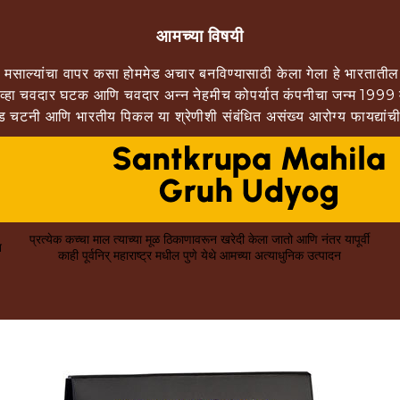
आमच्या विषयी
मसाल्यांचा वापर कसा होममेड अचार बनविण्यासाठी केला गेला हे भारतातील सर
ो जेव्हा चवदार घटक आणि चवदार अन्न नेहमीच कोपर्यात कंपनीचा जन्म 1999
मेड चटनी आणि भारतीय पिकल या श्रेणीशी संबंधित असंख्य आरोग्य फायद्यांची
प्रत्येक कच्चा माल त्याच्या मूळ ठिकाणावरून खरेदी केला जातो आणि नंतर यापूर्वी
न
काही पूर्वनिर् महाराष्ट्र मधील पुणे येथे आमच्या अत्याधुनिक उत्पादन