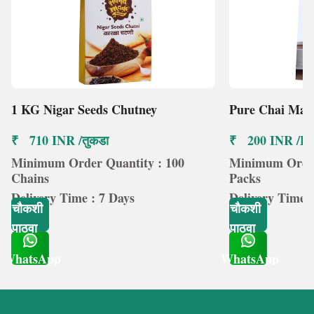
1 KG Nigar Seeds Chutney
Pure Chai Mas
₹ 710 INR /तुकडा
₹ 200 INR /Pa
Minimum Order Quantity : 100
Minimum Order
Chains
Packs
Delivery Time : 7 Days
Delivery Time :
चौकशी
चौकशी
पाठवा
पाठवा
WhatsApp
WhatsApp
Get Latest Price
Get Latest Price