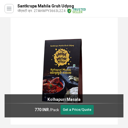
Santkrupa Mahila Gruh Udyog
TRUSTED
जीएसटी क्र. 27AHWPY3663L2Z4
SELLER
Kolhapuri Masala
770 INR
/
Pack
Get a Price/Quote