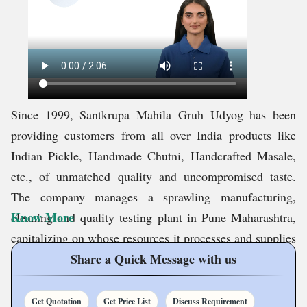
Since 1999, Santkrupa Mahila Gruh Udyog has been
providing customers from all over India products like
Indian Pickle, Handmade Chutni, Handcrafted Masale,
etc., of unmatched quality and uncompromised taste.
The company manages a sprawling manufacturing,
Know More
cleaning and quality testing plant in Pune Maharashtra,
capitalizing on whose resources it processes and supplies
fine quality edible products in bulk. Advanced product
Share a Quick Message with us
testing and packaging materials are used so that products
do not lose their inherent flavour, aroma and nutritional
Get Quotation
Get Price List
Discuss Requirement