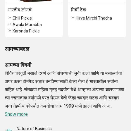
भारतीय लोणचे
मिर्ची टेक
Chili Pickle
Hirve Mirchi Thecha
Awala Murabba
Karonda Pickle
आमच्याबद्दल
आमच्या विषयी
विविध घरगुती मसाले दगणे आणि बांधण्याची जुनी कला आणि या मसाल्यांचा
वापर कसा होममेड अचार बनविण्यासाठी केला गेला हे भारतातील सर्वांना
माहित आहे. संतकृपा महिला ग्रुह उदयोग येथे आम्हाला आपल्या बालपणाच्या
त्या रचनात्मक वर्षांमध्ये परत घेऊन येतो जेव्हा चवदार घटक आणि चवदार
अन्न नेहमीच कोपर्यात कंपनीचा जन्म 1999 मध्ये झाला आणि आज
हँडक्राफ्ट मसाले, चाय मसाला, ग्राउंडेड स्पाईस, हॅन्डमेड चटनी आणि
Show more
भारतीय पिकल या श्रेणीशी संबंधित असंख्य आरोग्य फायद्यांची प्रशंसा करते.
Nature of Business