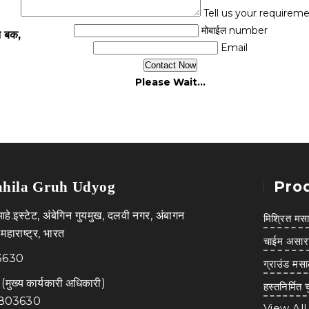
Tell us your requirem
मोबाईल number
न बक,
Email
Please Wait...
Pro
hila Gruh Udyog
े.इस्टेट, अंबेगिन गुयमुख, दलवी नगर, अंबागन
मिश्रित मसा
हाराष्ट्र, भारत
चाईम असार
3630
ग्राउंड मसा
(
मुख्य कार्यकारी अधिकारी
)
हस्तनिर्मित 
803630
View All