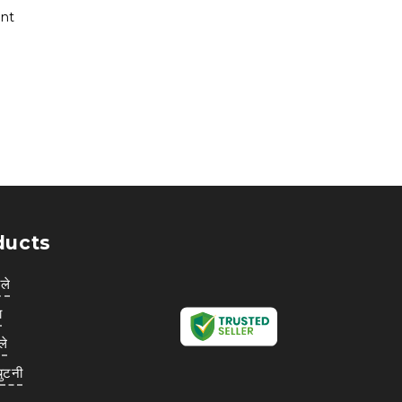
ent
ducts
ले
ा
ले
चुटनी