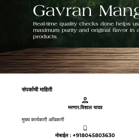
संपर्काची माहिती
मरणार.विशाल यादव
मुख्य कार्यकारी अधिकारी
मोबाईल :
+918045803630