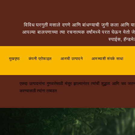
विविध घरगुती मसाले दगणे आणि बांधण्याची जुनी कला आणि या 
आपल्या बालपणाच्या त्या रचनात्मक वर्षांमध्ये परत घेऊन येत
स्पाईस, हॅन्ड
मुखपृष्ठ
कंपनी प्रोफाइल
आमची उत्पादने
आमच्याशी संपर्क साधा
एकदा उत्पादनांना गुणवत्तेसाठी मंजूर झाल्यानंतर त्यांची शुद्धता आणि चव जत
करण्यासाठी त्यांना ताबडत