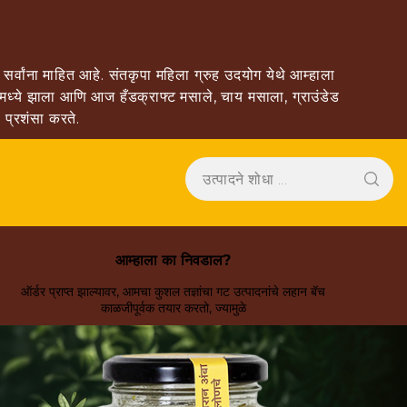
्वांना माहित आहे. संतकृपा महिला ग्रुह उदयोग येथे आम्हाला
 मध्ये झाला आणि आज हँडक्राफ्ट मसाले, चाय मसाला, ग्राउंडेड
 प्रशंसा करते.
आम्हाला का निवडाल?
ऑर्डर प्राप्त झाल्यावर, आमचा कुशल तज्ञांचा गट उत्पादनांचे लहान बॅच
काळजीपूर्वक तयार करतो, ज्यामुळे