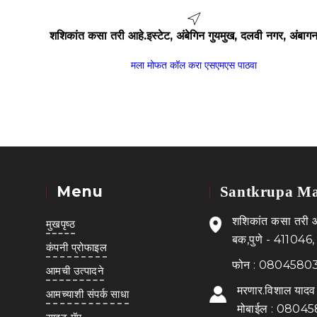
शशिकांत कसा तरी आहे.इस्टेट, अंबेगिन गुयमुख, दलवी नगर, अंबाग
मला मोफत कॉल करा
एसएमएस पाठवा
Menu
Santkrupa Ma
शशिकांत कसा तरी आह
मुखपृष्ठ
बक,पुणे - 411046, म
कंपनी प्रोफाइल
फोन :
0804580
आमची उत्पादने
मरणार.विशाल यादव
आमच्याशी संपर्क साधा
मोबाईल :
08045