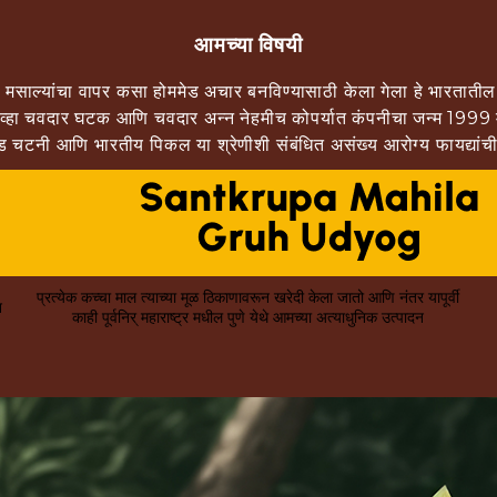
आमच्या विषयी
मसाल्यांचा वापर कसा होममेड अचार बनविण्यासाठी केला गेला हे भारतातील सर
ो जेव्हा चवदार घटक आणि चवदार अन्न नेहमीच कोपर्यात कंपनीचा जन्म 1999
मेड चटनी आणि भारतीय पिकल या श्रेणीशी संबंधित असंख्य आरोग्य फायद्यांची
प्रत्येक कच्चा माल त्याच्या मूळ ठिकाणावरून खरेदी केला जातो आणि नंतर यापूर्वी
न
काही पूर्वनिर् महाराष्ट्र मधील पुणे येथे आमच्या अत्याधुनिक उत्पादन